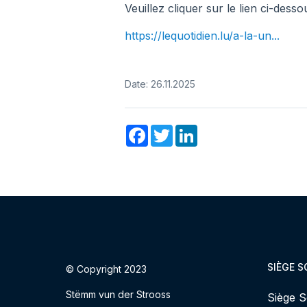
Veuillez cliquer sur le lien ci-des
https://lequotidien.lu/a-la-un...
Date: 26.11.2025
Facebook
Twitter
LinkedIn
SIÈGE S
© Copyright 2023
Stëmm vun der Strooss
Siège S