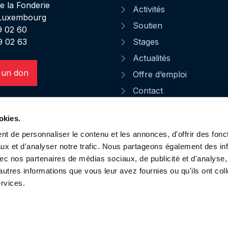
de la Fonderie
Activités
 Luxembourg
Soutien
49 02 60
9 02 63
Stages
Actualités
 un don
Offre d’emploi
Contact
Faire un legs à la Stëm
okies.
CGU
t de personnaliser le contenu et les annonces, d'offrir des fonct
Notice d'informations
ux et d'analyser notre trafic. Nous partageons également des in
Protection des données
 avec nos partenaires de médias sociaux, de publicité et d'analyse
autres informations que vous leur avez fournies ou qu'ils ont col
ervices.