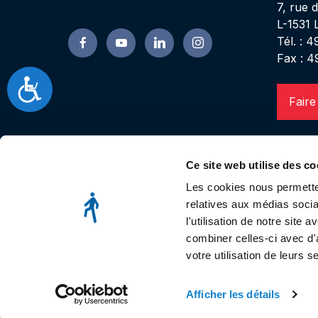
7, rue 
L-1531
Tél. : 
Fax : 4
Accessibilité
Faire
Ce site web utilise des co
Les cookies nous permetten
relatives aux médias socia
l'utilisation de notre site
combiner celles-ci avec d'
votre utilisation de leurs s
Afficher les détails