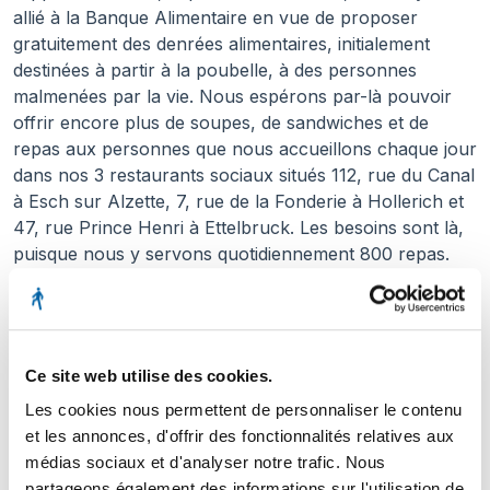
allié à la Banque Alimentaire en vue de proposer
gratuitement des denrées alimentaires, initialement
destinées à partir à la poubelle, à des personnes
malmenées par la vie. Nous espérons par-là pouvoir
offrir encore plus de soupes, de sandwiches et de
repas aux personnes que nous accueillons chaque jour
dans nos 3 restaurants sociaux situés 112, rue du Canal
à Esch sur Alzette, 7, rue de la Fonderie à Hollerich et
47, rue Prince Henri à Ettelbruck. Les besoins sont là,
puisque nous y servons quotidiennement 800 repas.
Face à l'augmentation en flèche de la pauvreté, nous
sommes donc heureux de pouvoir compter sur des
partenaires forts comme Auchan qui, avec nous, tirent
la sonnette d'alarme et agissent concrètement. »
Ce site web utilise des cookies.
Pour rappel : le partenariat entre l’asbl Stëmm vun der
Les cookies nous permettent de personnaliser le contenu
Strooss et Auchan Luxembourg remonte à 2009.
et les annonces, d'offrir des fonctionnalités relatives aux
Grâce à cette collaboration, l’asbl récupère chaque
médias sociaux et d'analyser notre trafic. Nous
partageons également des informations sur l'utilisation de