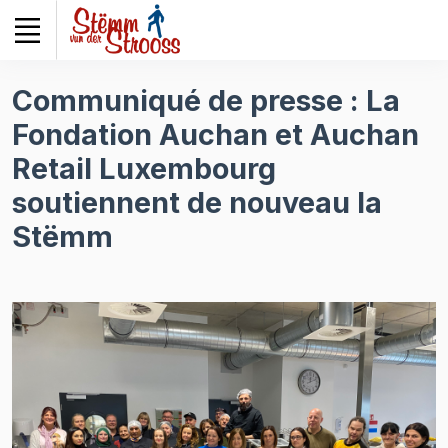
Veuillez
noter
:
Ce
Communiqué de presse : La
site
Fondation Auchan et Auchan
Web
comprend
Retail Luxembourg
un
soutiennent de nouveau la
système
d'accessibilité.
Stëmm