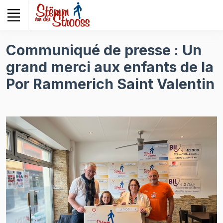
Veuillez
noter
:
Ce
Communiqué de presse : Un
site
grand merci aux enfants de la
Web
comprend
Por Rammerich Saint Valentin
un
système
d'accessibilité.