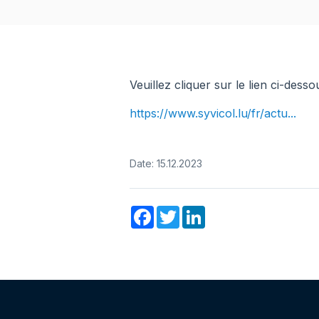
aux
malvoyants
qui
utilisent
un
Veuillez cliquer sur le lien ci-desso
lecteur
https://www.syvicol.lu/fr/actu...
d'écran ;
Appuyez
sur
Date: 15.12.2023
Ctrl-
F10
pour
Facebook
Twitter
LinkedIn
ouvrir
un
menu
d'accessibilité.