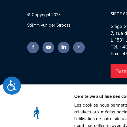
SIÈGE S
© Copyright 2023
Stëmm vun der Strooss
Siège S
7, rue 
L-1531
Tél. : 
Fax : 4
Faire
Accessibilité
Ce site web utilise des co
Les cookies nous permetten
relatives aux médias socia
l'utilisation de notre site
combiner celles-ci avec d'