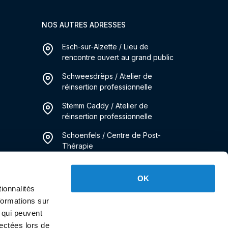
NOS AUTRES ADRESSES
Esch-sur-Alzette / Lieu de
rencontre ouvert au grand public
Schweesdrëps / Atelier de
réinsertion professionnelle
Stëmm Caddy / Atelier de
réinsertion professionnelle
Schoenfels / Centre de Post-
Thérapie
m
Immo Stëmm / Service Logement
OK
ionnalités
Kanner Stëmm / Service de
Pédiatrie Sociale
formations sur
, qui peuvent
lectées lors de