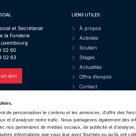
OCIAL
LIENS UTILES
ocial et Secrétariat
À propos
de la Fonderie
Activités
 Luxembourg
Soutien
49 02 60
9 02 63
Stages
Actualités
 un don
Offre d’emploi
Contact
Faire un legs à la Stëm
okies.
CGU
t de personnaliser le contenu et les annonces, d'offrir des fonct
Notice d'informations
ux et d'analyser notre trafic. Nous partageons également des in
Protection des données
 avec nos partenaires de médias sociaux, de publicité et d'analyse
autres informations que vous leur avez fournies ou qu'ils ont col