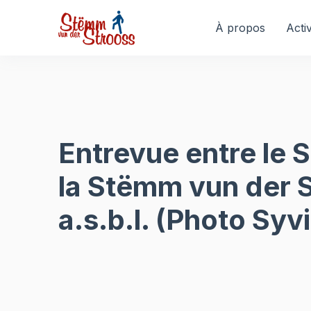
Veuillez
noter
À propos
Activ
:
Ce
site
Web
comprend
un
système
Entrevue entre le
d'accessibilité.
Appuyez
la Stëmm vun der 
sur
Ctrl-
a.s.b.l. (Photo Syv
F11
pour
adapter
le
site
Web