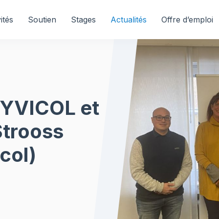
ités
Soutien
Stages
Actualités
Offre d’emploi
 SYVICOL et
Strooss
icol)