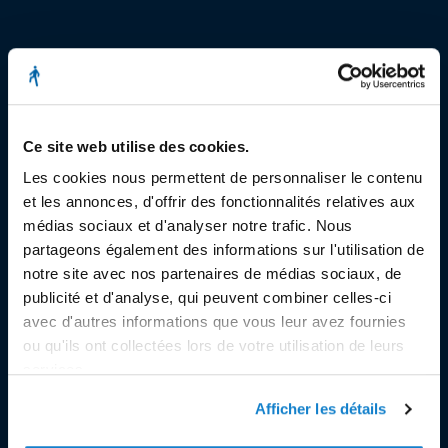
© Copyright 2023
Stëmm vun der Strooss
Ce site web utilise des cookies.
Les cookies nous permettent de personnaliser le contenu
et les annonces, d'offrir des fonctionnalités relatives aux
médias sociaux et d'analyser notre trafic. Nous
partageons également des informations sur l'utilisation de
notre site avec nos partenaires de médias sociaux, de
SIÈGE SOCIAL
publicité et d'analyse, qui peuvent combiner celles-ci
avec d'autres informations que vous leur avez fournies
Siège Social et Secrétariat
ou qu'ils ont collectées lors de votre utilisation de leurs
7, rue de la Fonderie
services.
L-1531 Luxembourg
Tél. : 49 02 60
Afficher les détails
Fax : 49 02 63