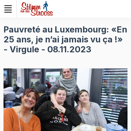
Veuillez
noter
:
Ce
Pauvreté au Luxembourg: «En
site
25 ans, je n’ai jamais vu ça !»
Web
comprend
- Virgule - 08.11.2023
un
système
d'accessibilité.