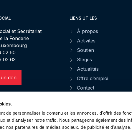
OCIAL
LIENS UTILES
ocial et Secrétariat
À propos
de la Fonderie
Activités
 Luxembourg
Soutien
49 02 60
9 02 63
Stages
Actualités
 un don
Offre d’emploi
Contact
Faire un legs à la Stëm
okies.
CGU
t de personnaliser le contenu et les annonces, d'offrir des fonct
Notice d'informations
ux et d'analyser notre trafic. Nous partageons également des in
Protection des données
 avec nos partenaires de médias sociaux, de publicité et d'analyse