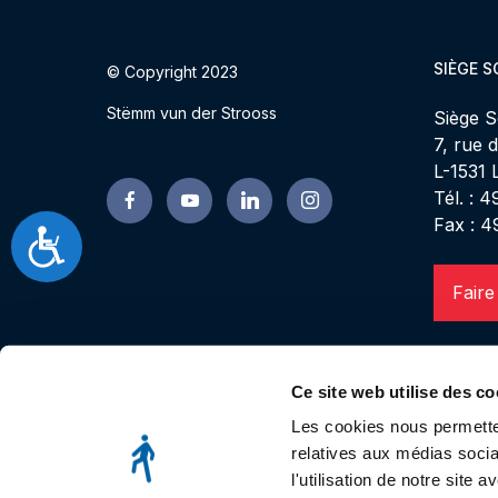
SIÈGE S
© Copyright 2023
Stëmm vun der Strooss
Siège S
7, rue 
L-1531
Tél. : 
Fax : 4
Accessibilité
Faire
Ce site web utilise des co
Les cookies nous permetten
relatives aux médias socia
l'utilisation de notre site