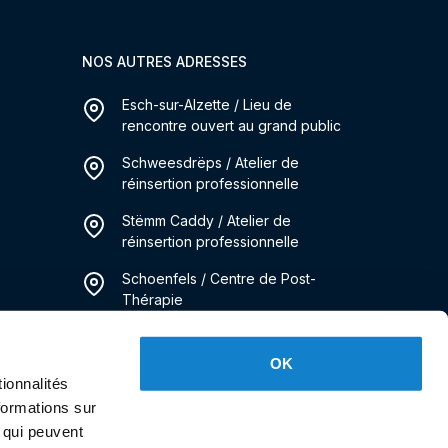
NOS AUTRES ADRESSES
Esch-sur-Alzette / Lieu de
rencontre ouvert au grand public
Schweesdrëps / Atelier de
réinsertion professionnelle
Stëmm Caddy / Atelier de
réinsertion professionnelle
Schoenfels / Centre de Post-
Thérapie
m
Immo Stëmm / Service Logement
OK
ionnalités
Kanner Stëmm / Service de
Pédiatrie Sociale
formations sur
, qui peuvent