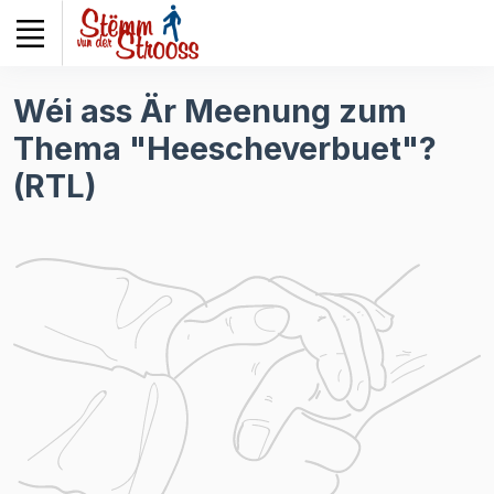
Veuillez
noter
:
Ce
Wéi ass Är Meenung zum
site
Thema "Heescheverbuet"?
Web
comprend
(RTL)
un
système
d'accessibilité.