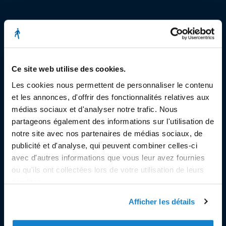
© Copyright 2023
Stëmm vun der Strooss
Ce site web utilise des cookies.
Les cookies nous permettent de personnaliser le contenu
et les annonces, d'offrir des fonctionnalités relatives aux
médias sociaux et d'analyser notre trafic. Nous
partageons également des informations sur l'utilisation de
SIÈGE SOCIAL
notre site avec nos partenaires de médias sociaux, de
publicité et d'analyse, qui peuvent combiner celles-ci
Siège Social et Secrétariat
avec d'autres informations que vous leur avez fournies
7, rue de la Fonderie
ou qu'ils ont collectées lors de votre utilisation de leurs
L-1531 Luxembourg
services.
Tél. : 49 02 60
Afficher les détails
Fax : 49 02 63