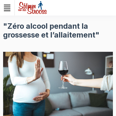
Veuillez
noter
:
Ce
"Zéro alcool pendant la
site
grossesse et l’allaitement"
Web
comprend
un
système
d'accessibilité.