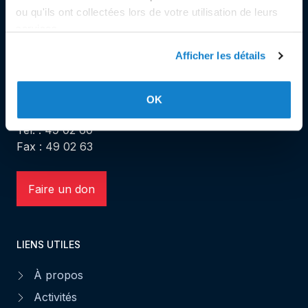
ou qu'ils ont collectées lors de votre utilisation de leurs
services.
SIÈGE SOCIAL
Afficher les détails
Siège Social et Secrétariat
7, rue de la Fonderie
OK
L-1531 Luxembourg
Tél. : 49 02 60
Fax : 49 02 63
Faire un don
LIENS UTILES
À propos
Activités