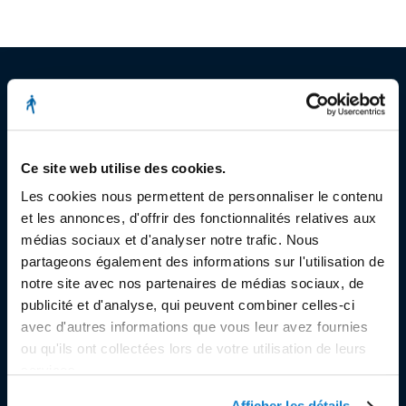
© Copyright 2023
Ce site web utilise des cookies.
Stëmm vun der Strooss
Les cookies nous permettent de personnaliser le contenu
et les annonces, d'offrir des fonctionnalités relatives aux
médias sociaux et d'analyser notre trafic. Nous
partageons également des informations sur l'utilisation de
notre site avec nos partenaires de médias sociaux, de
publicité et d'analyse, qui peuvent combiner celles-ci
SIÈGE SOCIAL
avec d'autres informations que vous leur avez fournies
ou qu'ils ont collectées lors de votre utilisation de leurs
Siège Social et Secrétariat
services.
7, rue de la Fonderie
Afficher les détails