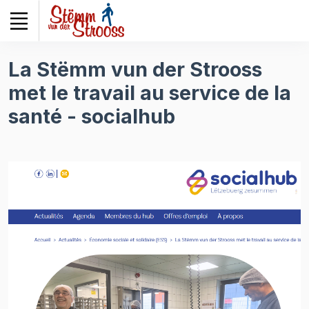
Veuillez
noter
:
Ce
La Stëmm vun der Strooss
site
met le travail au service de la
Web
comprend
santé - socialhub
un
système
d'accessibilité.