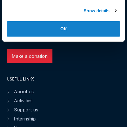
Show details
Head Office and Secretariat
7, rue de la Fonderie
L-1531 Luxembourg
OK
Phone: 49 02 60
Fax : 49 02 63
Make a donation
USEFUL LINKS
About us
Activities
Support us
Internship