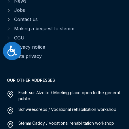
News
Jobs
Contact us
Making a bequest to stemm
CGU
Privacy notice
Accessibilité
Data privacy
OUR OTHER ADDRESSES
Esch-sur-Alzette / Meeting place open to the general
public
Schweesdrëps / Vocational rehabilitation workshop
Stëmm Caddy / Vocational rehabilitation workshop