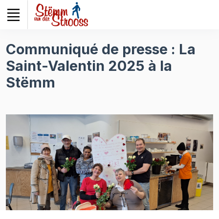
Veuillez
noter
:
Ce
Communiqué de presse : La
site
Saint-Valentin 2025 à la
Web
comprend
Stëmm
un
système
d'accessibilité.