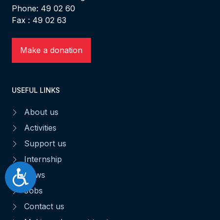
Phone: 49 02 60
Fax : 49 02 63
Make a donation
USEFUL LINKS
About us
Activities
Support us
Internship
Accessibilité
News
Jobs
Contact us