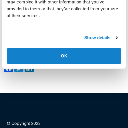
may combine it with other information that you’ve
Photo : de g à d : Pour Perrard: Olivier Meyer, Enza Da
provided to them or that they’ve collected from your use
Silva et Alain Pütz, pour la Stemm vun der Strooss:
of their services.
Alexandra Oxacelay, Arnaud Watelet, André Theisen,
Marcel Detaille, Jean-Jacques Rauchs
Show details
Date: 17.06.2024
OK
Facebook
Twitter
LinkedIn
© Copyright 2023