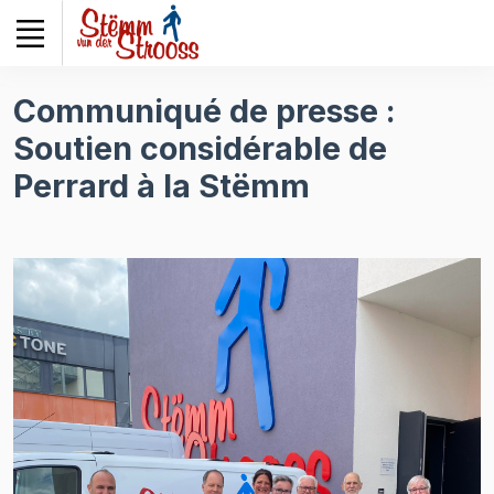
Veuillez
noter
:
Ce
Communiqué de presse :
site
Soutien considérable de
Web
comprend
Perrard à la Stëmm
un
système
d'accessibilité.