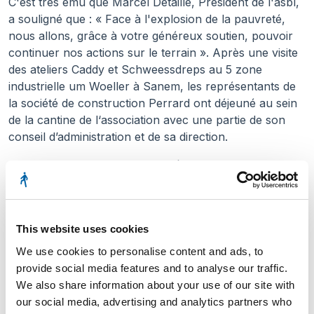
C'est très ému que Marcel Detaille, Président de l'asbl,
a souligné que : « Face à l'explosion de la pauvreté,
nous allons, grâce à votre généreux soutien, pouvoir
continuer nos actions sur le terrain ». Après une visite
des ateliers Caddy et Schweessdreps au 5 zone
industrielle um Woeller à Sanem, les représentants de
la société de construction Perrard ont déjeuné au sein
de la cantine de l‘association avec une partie de son
conseil d’administration et de sa direction.
Alexandra Oxacelay en a profité pour glisser : « La
hausse de la demande au cours des 10 dernières
années est du jamais vu car elle a atteint un plus de
190% ». Cela n’a pas laissé indifférents Alain Pütz,
This website uses cookies
administrateur délégué et directeur général
accompagné d’Olivier Meyer, directeur génie civil qui se
We use cookies to personalise content and ads, to
sont informés sur les causes de cette augmentation et
provide social media features and to analyse our traffic.
sur les solutions à apporter en vue de mieux lutter
We also share information about your use of our site with
contre la pauvreté et le chômage.
our social media, advertising and analytics partners who