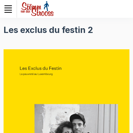
Veuillez
noter
:
Ce
Les exclus du festin 2
site
Web
comprend
un
système
d'accessibilité.