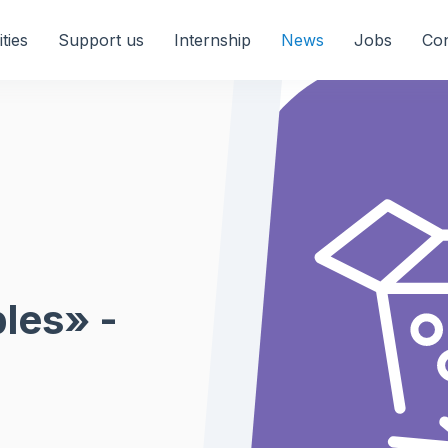
ities
Support us
Internship
News
Jobs
Con
les» -