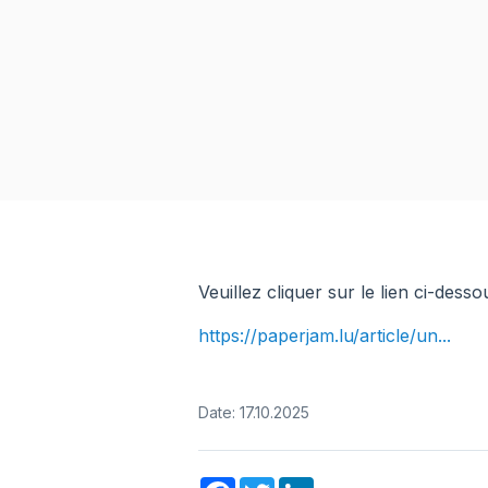
aux
malvoyants
qui
utilisent
un
lecteur
d'écran ;
Appuyez
sur
Ctrl-
F10
Veuillez cliquer sur le lien ci-desso
pour
ouvrir
https://paperjam.lu/article/un...
un
menu
d'accessibilité.
Date: 17.10.2025
Facebook
Twitter
LinkedIn