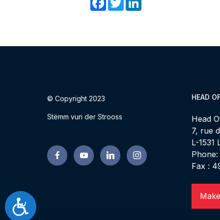
HEAD OF
© Copyright 2023
Stëmm vun der Strooss
Head Of
7, rue 
L-1531
Phone:
Fax : 4
Make
Accessibilité