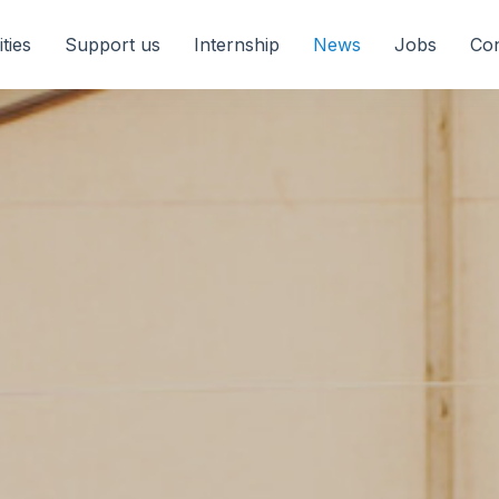
ities
Support us
Internship
News
Jobs
Con