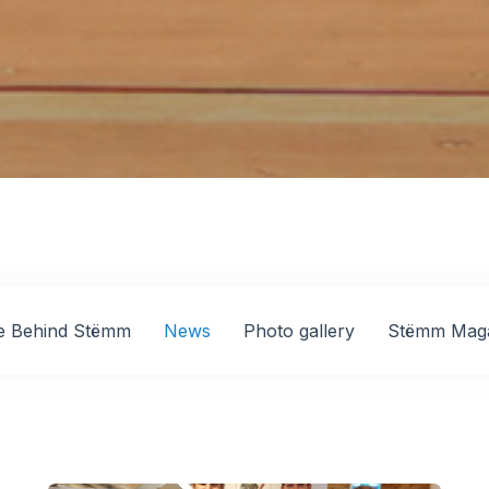
e Behind Stëmm
News
Photo gallery
Stëmm Mag