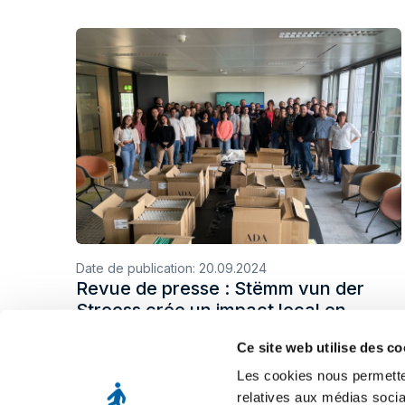
Date de publication:
20.09.2024
Revue de presse : Stëmm vun der
Strooss crée un impact local en
partenariat avec Hootsuite et Clean
Ce site web utilise des co
the World
Les cookies nous permetten
relatives aux médias socia