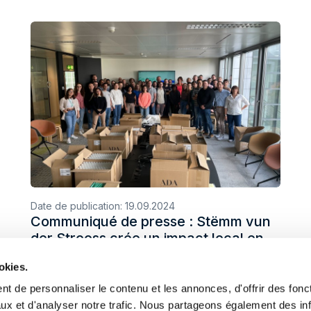
Date de publication:
19.09.2024
Communiqué de presse : Stëmm vun
der Strooss crée un impact local en
partenariat avec Hootsuite et Clean
okies.
the World
t de personnaliser le contenu et les annonces, d'offrir des fonct
ux et d'analyser notre trafic. Nous partageons également des in