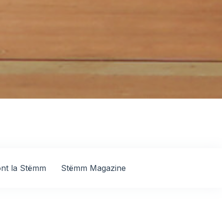
font la Stëmm
Stëmm Magazine