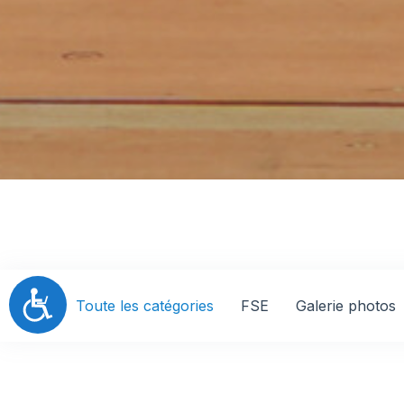
Accessibilité
Toute les catégories
FSE
Galerie photos