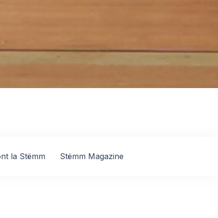
font la Stëmm
Stëmm Magazine