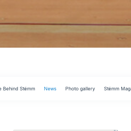
e Behind Stëmm
News
Photo gallery
Stëmm Mag