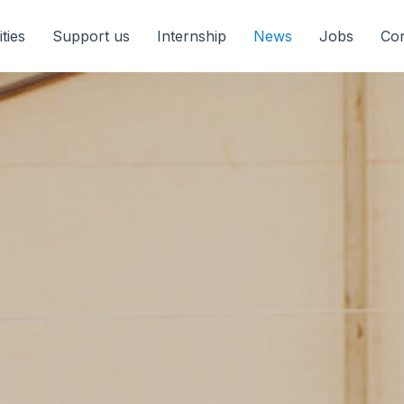
ities
Support us
Internship
News
Jobs
Con